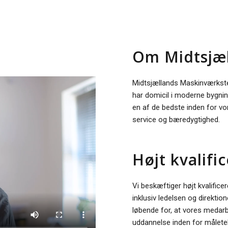
Om Midtsjæ
Midtsjællands Maskinværkste
har domicil i moderne bygnin
en af de bedste inden for vor
service og bæredygtighed.
Højt kvalif
Vi beskæftiger højt kvalifice
inklusiv ledelsen og direkti
løbende for, at vores medarb
uddannelse inden for måletek