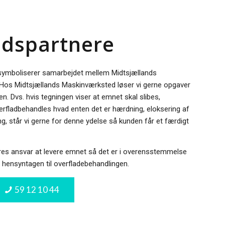
dspartnere
 symboliserer samarbejdet mellem Midtsjællands
Hos Midtsjællands Maskinværksted løser vi gerne opgaver
en. Dvs. hvis tegningen viser at emnet skal slibes,
erfladbehandles hvad enten det er hærdning, eloksering af
g, står vi gerne for denne ydelse så kunden får et færdigt
​
es ansvar at levere emnet så det er i overensstemmelse
hensyntagen til overfladebehandlingen.
59 12 10 44